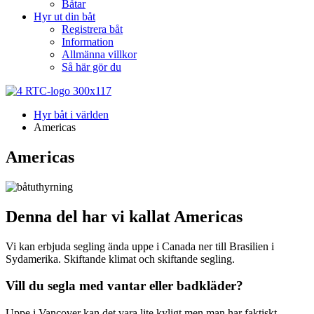
Båtar
Hyr ut din båt
Registrera båt
Information
Allmänna villkor
Så här gör du
Hyr båt i världen
Americas
Americas
Denna del har vi kallat Americas
Vi kan erbjuda segling ända uppe i Canada ner till Brasilien i
Sydamerika. Skiftande klimat och skiftande segling.
Vill du segla med vantar eller badkläder?
Uppe i Vancover kan det vara lite kyligt men man har faktiskt