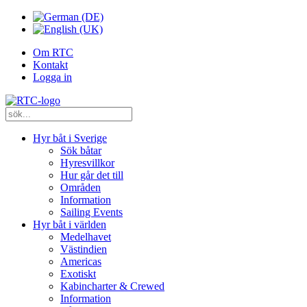
Om RTC
Kontakt
Logga in
Hyr båt i Sverige
Sök båtar
Hyresvillkor
Hur går det till
Områden
Information
Sailing Events
Hyr båt i världen
Medelhavet
Västindien
Americas
Exotiskt
Kabincharter & Crewed
Information