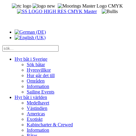
Hyr båt i Sverige
Sök båtar
Hyresvillkor
Hur går det till
Områden
Information
Sailing Events
Hyr båt i världen
Medelhavet
Västindien
Americas
Exotiskt
Kabincharter & Crewed
Information
Båtar